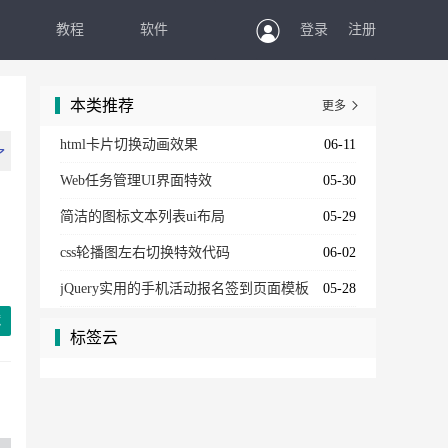
教程
软件
登录
注册
本类推荐
更多

html卡片切换动画效果
06-11
了
Web任务管理UI界面特效
05-30
了
简洁的图标文本列表ui布局
05-29
css轮播图左右切换特效代码
06-02
了
jQuery实用的手机活动报名签到页面模板
05-28
了
藏
标签云
了
了