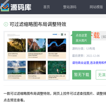
首页
整站源码
网站模版
可过滤缩略图布局调整特效
免费下载
点击这里
[
放大图片
源码分类：
UI布局
最后更新：2022-12-06
请勿商业运营,违法使用和传
暂无下载
无演
一款可过滤缩略图布局调整特效，网页上控件可过滤查找图片、调整
点击预览查看。