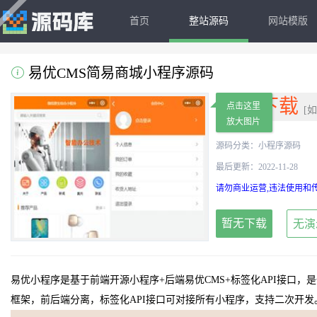
首页
整站源码
网站模版
易优CMS简易商城小程序源码
免费下载
点击这里
[
放大图片
源码分类：
小程序源码
最后更新：2022-11-28
请勿商业运营,违法使用和传
暂无下载
无演
易优小程序是基于前端开源小程序+后端易优CMS+标签化API接口，
框架，前后端分离，标签化API接口可对接所有小程序，支持二次开